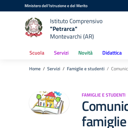
Vai ai contenuti
Vai al menu di navigazione
Vai al footer
Ministero dell'Istruzione e del Merito
Istituto Comprensivo
"Petrarca"
Montevarchi (AR)
Scuola
Servizi
Novità
Didattica
Home
Servizi
Famiglie e studenti
Comunica
FAMIGLIE E STUDENTI
Comunica
famiglie