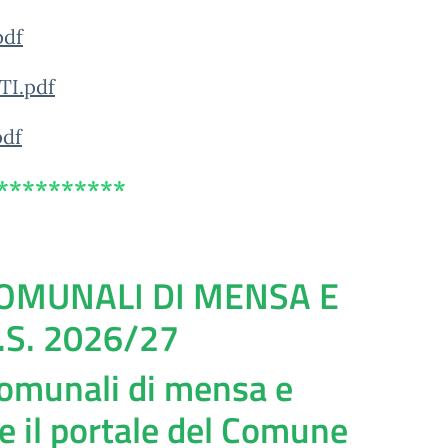
pdf
I.pdf
df
**********
 COMUNALI DI MENSA E
S. 2026/27
 comunali di mensa e
 il portale del Comune