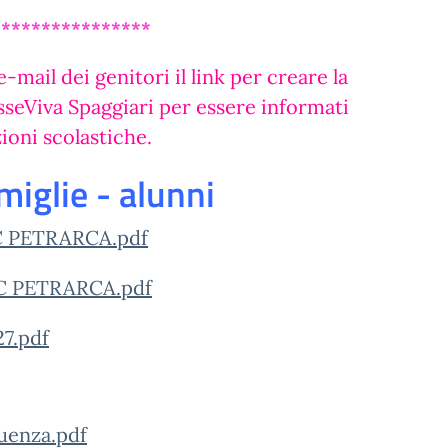
****************
-mail dei genitori il link per creare la
sseViva Spaggiari per essere informati
ioni scolastiche.
iglie - alunni
IC PETRARCA.pdf
IC PETRARCA.pdf
7.pdf
quenza.pdf