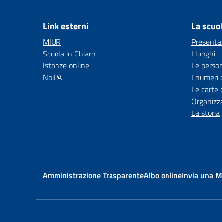
Link esterni
La scuo
MIUR
Presenta
Scuola in Chiaro
I luoghi
Istanze online
Le perso
NoiPA
I numeri 
Le carte 
Organizz
La storia
Amministrazione Trasparente
Albo online
Invia una 