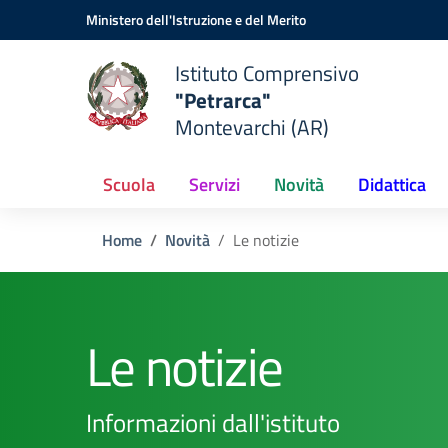
Vai ai contenuti
Vai al menu di navigazione
Vai al footer
Ministero dell'Istruzione e del Merito
Istituto Comprensivo
"Petrarca"
Montevarchi (AR)
Scuola
Servizi
Novità
Didattica
Home
Novità
Le notizie
Le notizie
Informazioni dall'istituto