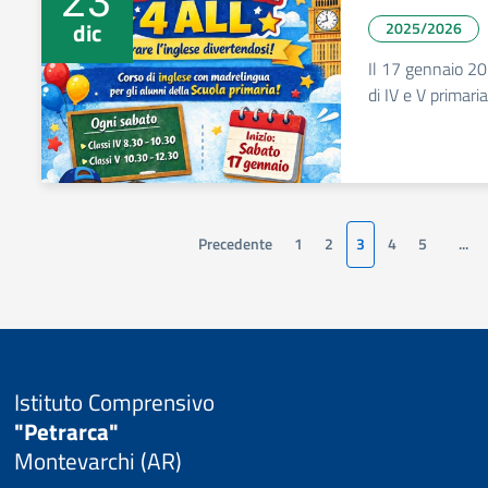
dic
2025/2026
Il 17 gennaio 202
di IV e V primaria!
Precedente
1
2
3
4
5
...
Istituto Comprensivo
"Petrarca"
Montevarchi (AR)