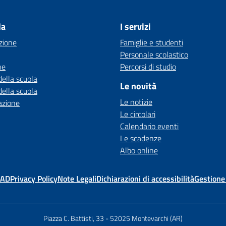
la
I servizi
zione
Famiglie e studenti
Personale scolastico
ne
Percorsi di studio
della scuola
Le novità
della scuola
Le notizie
azione
Le circolari
Calendario eventi
Le scadenze
Albo online
MAD
Privacy Policy
Note Legali
Dichiarazioni di accessibilità
Gestione
Piazza C. Battisti, 33
-
52025 Montevarchi (AR)