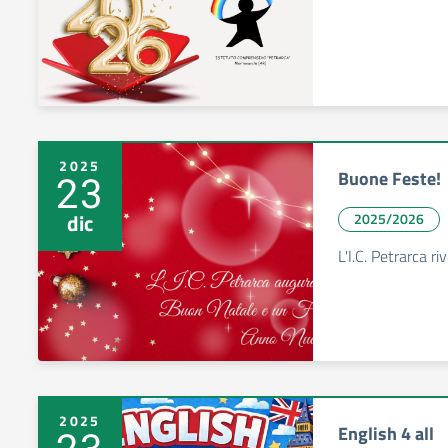
2025
Buone Feste!
23
dic
2025/2026
L'I.C. Petrarca riv
2025
English 4 all
23