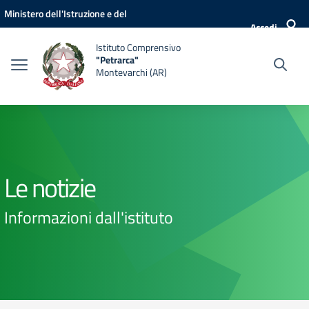
Vai ai contenuti
Vai al menu di navigazione
Vai al footer
Ministero dell'Istruzione e del
Accedi
Merito
Istituto Comprensivo
"Petrarca"
Montevarchi (AR)
Le notizie
Informazioni dall'istituto