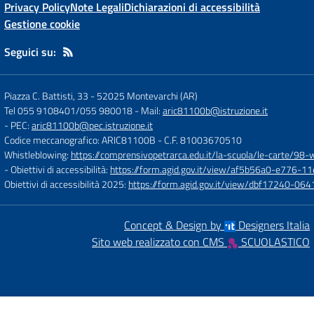
Privacy Policy
Note Legali
Dichiarazioni di accessibilità
Gestione cookie
Seguici su:
Piazza C. Battisti, 33
-
52025 Montevarchi (AR)
Tel 055 9108401/055 980018
- Mail:
aric81100b@istruzione.it
- PEC:
aric81100b@pec.istruzione.it
Codice meccanografico: ARIC81100B
- C.F. 81003670510
Whistleblowing:
https://comprensivopetrarca.edu.it/la-scuola/le-carte/98-
- Obiettivi di accessibilità:
https://form.agid.gov.it/view/af5b56a0-e776
Obiettivi di accessibilità 2025:
https://form.agid.gov.it/view/dbf17240-0
Concept & Design by
Designers Italia
Sito web realizzato con CMS
SCUOLASTICO