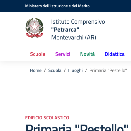
Vai ai contenuti
Vai al menu di navigazione
Vai al footer
Ministero dell'Istruzione e del Merito
Istituto Comprensivo
"Petrarca"
Montevarchi (AR)
Scuola
Servizi
Novità
Didattica
Home
Scuola
I luoghi
Primaria "Pestello"
EDIFICIO SCOLASTICO
Primaria "Pestello"