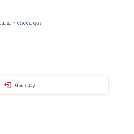
ria – clicca qui
Open Day