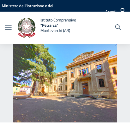
Vai ai contenuti
Vai al menu di navigazione
Vai al footer
Ministero dell'Istruzione e del
Accedi
Merito
Istituto Comprensivo
"Petrarca"
Montevarchi (AR)