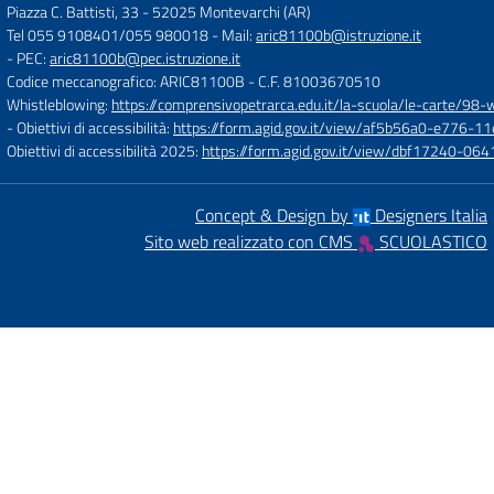
Piazza C. Battisti, 33
-
52025 Montevarchi (AR)
Tel 055 9108401/055 980018
- Mail:
aric81100b@istruzione.it
- PEC:
aric81100b@pec.istruzione.it
Codice meccanografico: ARIC81100B
- C.F. 81003670510
Whistleblowing:
https://comprensivopetrarca.edu.it/la-scuola/le-carte/98-
- Obiettivi di accessibilità:
https://form.agid.gov.it/view/af5b56a0-e776
Obiettivi di accessibilità 2025:
https://form.agid.gov.it/view/dbf17240-0
Concept & Design by
Designers Italia
Sito web realizzato con CMS
SCUOLASTICO