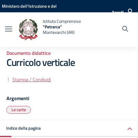
Vai ai contenuti
Vai al menu di navigazione
Vai al footer
Ministero dell'Istruzione e del
Accedi
Merito
Istituto Comprensivo
"Petrarca"
Montevarchi (AR)
Documento didattico
Curricolo verticale
Stampa / Condividi
Argomenti
Le carte
Indice della pagina