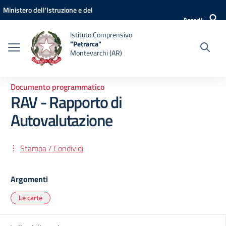
Vai ai contenuti
Vai al menu di navigazione
Vai al footer
Ministero dell'Istruzione e del
Accedi
Merito
Istituto Comprensivo
"Petrarca"
Montevarchi (AR)
Documento programmatico
RAV - Rapporto di
Autovalutazione
Stampa / Condividi
Argomenti
Le carte