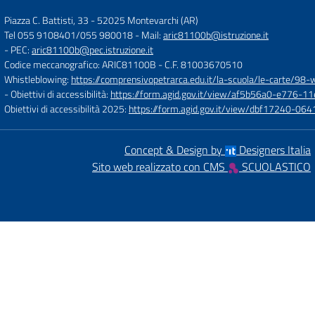
Piazza C. Battisti, 33
-
52025 Montevarchi (AR)
Tel 055 9108401/055 980018
- Mail:
aric81100b@istruzione.it
- PEC:
aric81100b@pec.istruzione.it
Codice meccanografico: ARIC81100B
- C.F. 81003670510
Whistleblowing:
https://comprensivopetrarca.edu.it/la-scuola/le-carte/98-
- Obiettivi di accessibilità:
https://form.agid.gov.it/view/af5b56a0-e776
Obiettivi di accessibilità 2025:
https://form.agid.gov.it/view/dbf17240-0
Concept & Design by
Designers Italia
Sito web realizzato con CMS
SCUOLASTICO